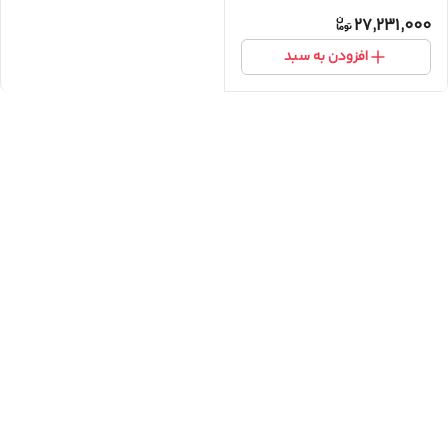
درگاه اتصال Type-C و Lightning
27,231,000
افزودن به سبد