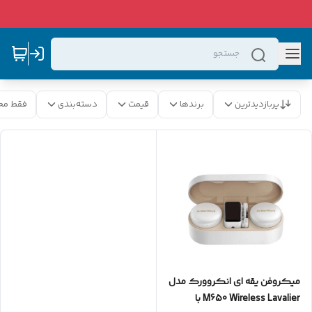
پربازدیدترین
برندها
قیمت
دسته‌بندی
فقط مح
میکروفن یقه ای انکروورک مدل
M650 Wireless Lavalier با