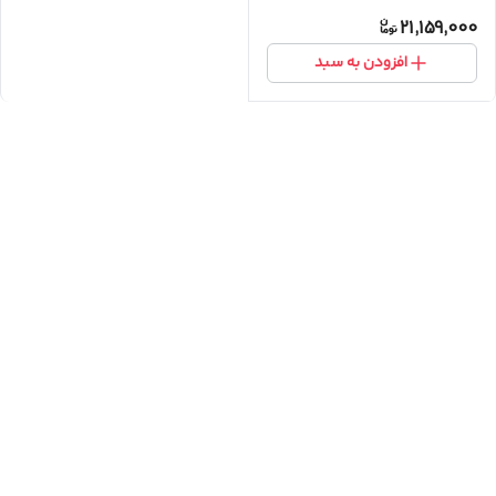
گیگابایت و رم 4 گیگابایت
21,159,000
افزودن به سبد