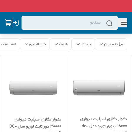
جدیدترین
برندها
قیمت
دسته‌بندی
فقط محصو
کولر گازی اسپلیت دیواری
کولر گازی اسپلیت دیواری
18000 اینورتر توربو مدل dc-
30000 دور ثابت توربو مدل DC-