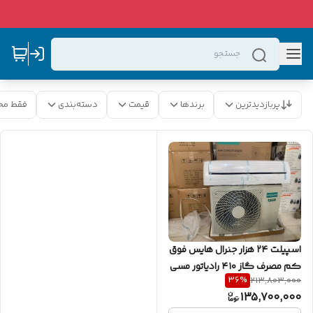
پربازدیدترین
برندها
قیمت
دسته‌بندی
فقط مح
اسپیلت ۲۴ هزار جنرال هایس فوق
کم مصرف گاز ۴۱۰ رادیاتور مسی
36
%
213,803,000
به شرط اصلی
135,700,000