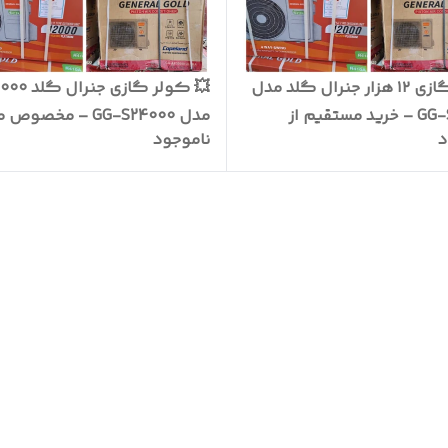
کولر گازی ۱۲ هزار جنرال گلد مدل
💥 کولر گازی جنرال
GG-S12000 – خرید مستقیم از
مدل GG-S24000 – مخص
د
ناموجود
نده
گرم