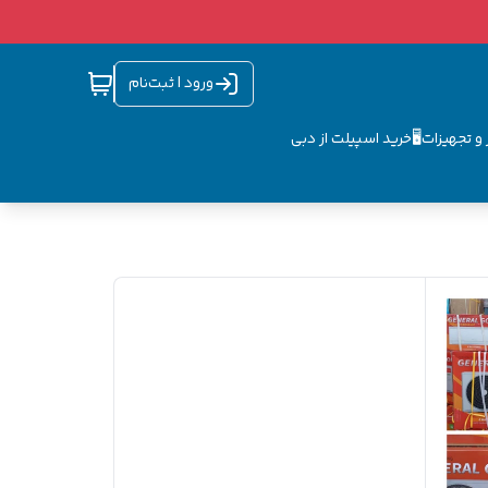
ورود | ثبت‌نام
و تجهیزات🖥️
خرید اسپیلت از دبی