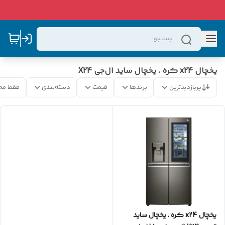
یخچال x24 کره . یخچال ساید ال‌جی X24
پربازدیدترین
برندها
قیمت
دسته‌بندی
فقط مح
یخچال x24 کره . یخچال ساید