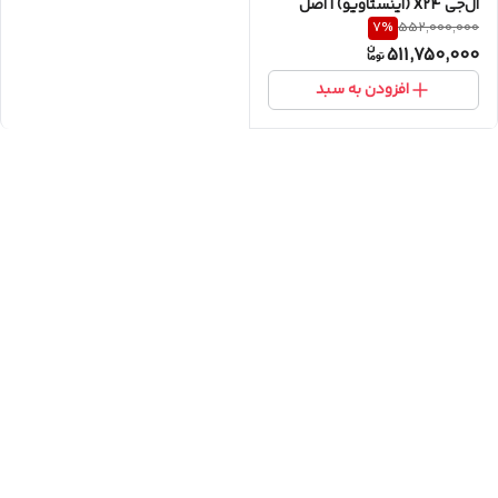
ال‌جی X24 (اینستاویو) | اصل
7
%
552,000,000
کره | آکبند | با ضمانت
511,750,000
افزودن به سبد